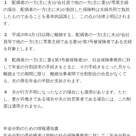
１
配偶者の一方(主に夫)が会社員で他の一方(主に妻)が専業主婦
の場合、配偶者の一方(主に夫)が負担した保険料は夫婦共同で負担
したものであることを基本的認識とし、この点が法律上明記されま
す。
２
平成20年4月1日以降に離婚する、配偶者の一方(主に夫)が会社
員等で他の一方(主に専業主婦である妻)が第3号被保険者である夫婦
を対象とします。
３
配偶者の一方(主に妻)(第3号被保険者)が、社会保険事務所に対
して年金の分割請求の手続きをとると、その手続きをとった月から
離婚までの期間に限り、離婚当事者間で分割割合の合意がなくて
も、夫の厚生年金の半額が支給されます。
４
夫が行方不明になったなどの場合にも適用があります。ただ
し、妻が共働きである場合や夫が自営業者である場合には、この制
度は適用されません。
年金分割のための情報通知書
年金分割の受給権者は所轄の社会保険事務所に対して「年金分割を