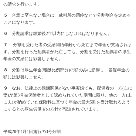
の請求を行います。
５
合意に至らない場合は、裁判所の調停などで分割割合を定める
ことになります。
６
分割請求は離婚後2年以内にしなければなりません。
７
分割を受けた者の受給開始年齢から死亡まで年金が支給されま
す。分割を行った配偶者が死亡しても、分割を受けた配偶者の厚生
年金の支給には影響しません。
８
分割は厚生年金(報酬比例部分)の額のみに影響し、基礎年金の
額には影響しません。
９
なお、法律上の婚姻関係がない事実婚でも、配偶者の一方(主に
妻)が第3号被保険者として認められていた期間に限り、他の一方(主
に夫)が納めていた保険料に基づく年金の最大5割を受け取れるよう
にするとの厚生労働省の方針が報道されています。
平成20年4月1日施行の3号分割