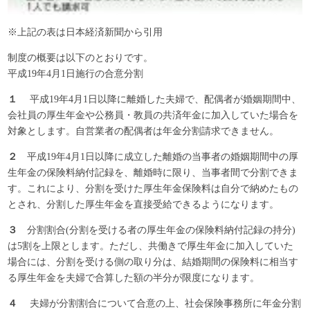
※上記の表は日本経済新聞から引用
制度の概要は以下のとおりです。
平成19年4月1日施行の合意分割
１
平成19年4月1日以降に離婚した夫婦で、配偶者が婚姻期間中、
会社員の厚生年金や公務員・教員の共済年金に加入していた場合を
対象とします。自営業者の配偶者は年金分割請求できません。
２
平成19年4月1日以降に成立した離婚の当事者の婚姻期間中の厚
生年金の保険料納付記録を、離婚時に限り、当事者間で分割できま
す。これにより、分割を受けた厚生年金保険料は自分で納めたもの
とされ、分割した厚生年金を直接受給できるようになります。
３
分割割合(分割を受ける者の厚生年金の保険料納付記録の持分)
は5割を上限とします。ただし、共働きで厚生年金に加入していた
場合には、分割を受ける側の取り分は、結婚期間の保険料に相当す
る厚生年金を夫婦で合算した額の半分が限度になります。
４
夫婦が分割割合について合意の上、社会保険事務所に年金分割