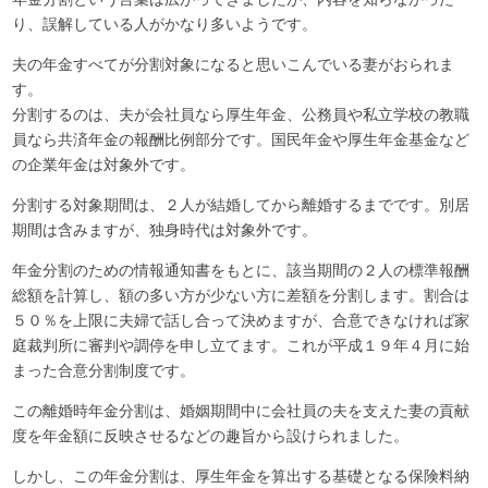
り、誤解している人がかなり多いようです。
夫の年金すべてが分割対象になると思いこんでいる妻がおられま
す。
分割するのは、夫が会社員なら厚生年金、公務員や私立学校の教職
員なら共済年金の報酬比例部分です。国民年金や厚生年金基金など
の企業年金は対象外です。
分割する対象期間は、２人が結婚してから離婚するまでです。別居
期間は含みますが、独身時代は対象外です。
年金分割のための情報通知書をもとに、該当期間の２人の標準報酬
総額を計算し、額の多い方が少ない方に差額を分割します。割合は
５０％を上限に夫婦で話し合って決めますが、合意できなければ家
庭裁判所に審判や調停を申し立てます。これが平成１９年４月に始
まった合意分割制度です。
この離婚時年金分割は、婚姻期間中に会社員の夫を支えた妻の貢献
度を年金額に反映させるなどの趣旨から設けられました。
しかし、この年金分割は、厚生年金を算出する基礎となる保険料納