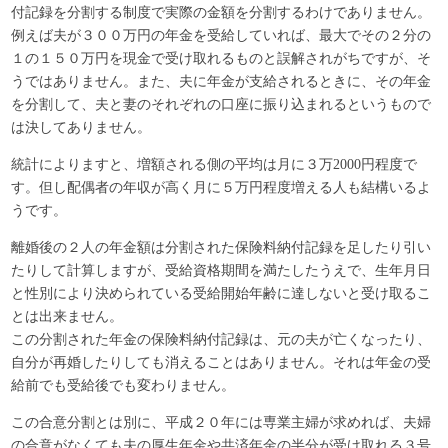
付記録を分割する制度で実際の金額を分割するわけでありません。
例えば夫が３００万円の年金を受給していれば、最大でその２分の
１の１５０万円を現金で受け取れるものと誤解されがちですが、そ
うではありません。また、夫に年金が支給されるときに、その年金
を分割して、夫と妻のそれぞれの口座に振り込まれるというもので
は決してありません。
統計によりますと、増額される側の平均は月に３万2000円程度で
す。但し配偶者の年収が高く月に５万円程度増える人も結構いるよ
うです。
離婚後の２人の年金額は分割された保険料納付記録を足したり引い
たりして計算しますが、受給資格期間を満たしたうえで、生年月日
と性別により決められている受給開始年齢に達しないと受け取るこ
とは出来ません。
この分割された年金の保険料納付記録は、元の夫が亡くなったり、
自分が再婚したりしても消えることはありません。それは年金の受
給前でも受給後でも変わりません。
この合意分割とは別に、平成２０年には専業主婦が求めれば、夫婦
の合意がなくても夫の厚生年金や共済年金の半分が受け取れる３号