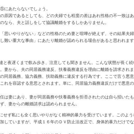
⑤にあたらないでしょう。
の原因であるとしても、どの夫婦でも程度の差はあれ性格の不一致はあ
のなら、夫と話しをして協議離婚をするしかありません。
「思いやりがない」などの性格のため妻と喧嘩が絶えず、その結果夫婦
し難い重大な事由」にあたり離婚が認められる場合があると思われます
達と夜遅くまで飲み歩き、注意しても聞きません。こんな状態が長く続
。妻から、夫の同居義務違反、扶養義務違反を理由に離婚を請求されま
の同居義務、協力義務、扶助義務に違反する行為です。ここで言う悪意
これを容認する意思とされます。単に、同居協力義務違反だけで悪意の
任は妻にあり、妻が同居義務や扶養義務を拒否されたのは自ら招いたも
ず、妻からの離婚請求は認められません。
にせず私にも全く思いやりがなく精神的暴力を受けています。このよう
加していますが、平成１６年のＤＶ防止法改正で、身体的暴力だけでな