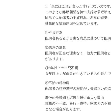
1.「夫にはこれと言った非行はないので
このような離婚願望を持つ夫婦が最近増え
民法では配偶者の不貞行為、悪意の遺棄、
抽象的な離婚原因を定めています。
①不貞行為
配偶者ある者が自由な意思に基づいて配偶
②悪意の遺棄
配偶者が正当な理由なく，他方の配偶者と
があります。
③3年以上の生死不明
３年以上，配偶者が生きているのか死んで
④不治の精神病
配偶者の精神障害の程度が，夫婦互いの協
⑤その他婚姻を継続し難い重大な事由
性格の不一致、暴行・虐待、家族との不和
となる場合があります。