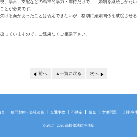
視、暴言、支配などの精神的暴力・虐待だけで、「婚姻を継続しがたい
ことが必要です。
欠ける面があったことは否定できないが、格別に婚姻関係を破綻させる
扱っていますので、ご遠慮なくご相談下さい。
前へ
▲一覧に戻る
次へ
遺言
顧問契約・会社法務
交通事故
不動産
借金
労働問題
刑事事
© 2017
- 2026 髙橋修法律事務所