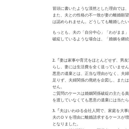
冒頭に書いたような漠然とした理由では、
また、夫との性格の不一致が妻の離婚願望
は認められません。どうしても離婚したい
もっとも、夫の「自分中心」「わがまま」
破綻しているような場合は、「婚姻を継続
2.「
妻は家事や育児をほとんどせず、男友
らし、妻には生活費を全く送っていません
悪意の遺棄とは、正当な理由がなく、夫婦
足りず、夫婦関係の廃絶を企図し、または
せん。
ご質問のケースは婚姻関係破綻の主たる責
を渡していなくても悪意の遺棄には当たら
3.「
夫はいわゆる会社人間で、家庭を大事
夫のＤＶを理由に離婚請求するケースが増
となりました。