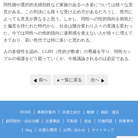
同性婚や選択的夫婦別姓など家族のあるべき姿については様々な意
見がある。この判決にも様々な受け止め方があるだろうし、世代に
よっても意見が異なると思う。しかし、同性への性的指向を病気だ
と偏見を持たれた時代から、社会は随分変わり人々の意識も変わっ
た。今では同性への性的指向に違和感を覚えない人が徐々に増えて
きており、若い世代では特に多いと思われる。
人の多様性を認め、
LGBT（性的少数者）の尊厳を守り、
同性カッ
プルの保護をどう図っていくか、今後議論されるのは必定である。
前へ
▲一覧に戻る
次へ
HOME
事務所案内
弁護士紹介
離婚
相続・遺言
顧問契約・会社法務
交通事故
不動産
借金
労働問題
刑事事件
blog
弁護士費用
お問い合わせ
サイトマップ