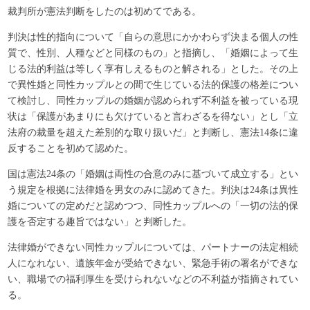
裁判所
が憲法判断をしたのは初めてである。
判決は性的指向について「自らの意思にかかわらず決まる個人の性
質で、性別、人種などと同様のもの」と指摘し、「
婚姻によって生
じる法的利益は等しく享有しえるものと解される」とした。その上
で異性婚と同性カップルとの間で生じている法的保護の格差につい
て検討し、同性カップルの婚姻が認められず不利益を被っている現
状は「保護があまりにも欠けていると言わざるを得ない」とし「立
法府の裁量を超えた差別的な取り扱いだ」と判断し、憲法14条に違
反することを初めて認めた。
国は憲法24条の「婚姻は両性の合意のみに基づいて成立する」とい
う規定を根拠に法律婚を男女のみに認めてきた。判決は24条は異性
婚についての定めだと認めつつ、同性カップルへの「一切の法的保
護を否定する趣旨ではない」と判断した。
法律婚ができない同性カップルについては、パートナーの法定相続
人になれない、遺族年金が受給できない、緊急手術の署名ができな
い、職場での福利厚生を受けられないなどの不利益が指摘されてい
る。