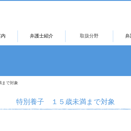
案内
弁護士紹介
取扱分野
弁
満まで対象
特別養子 １５歳未満まで対象