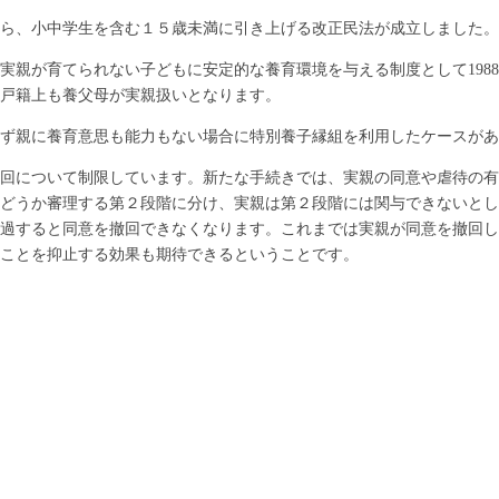
ら、小中学生を含む１５歳未満に引き上げる改正民法が成立しました。
実親が育てられない子どもに安定的な養育環境を与える制度として198
戸籍上も養父母が実親扱いとなります。
ず親に養育意思も能力もない場合に特別養子縁組を利用したケースがあ
回について制限しています。新たな手続きでは、実親の同意や虐待の有
どうか審理する第２段階に分け、実親は第２段階には関与できないとし
過すると同意を撤回できなくなります。これまでは実親が同意を撤回し
ことを抑止する効果も期待できるということです。