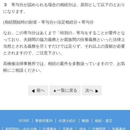
３
寄与分が認められる場合の相続分は、原則として以下のとおり
になります。
(相続開始時の財産－寄与分)×法定相続分＋寄与分
なお、この寄与分はあくまで「特別の」寄与をすることが要件とな
っており、夫婦間の協力義務とか親族間の扶養義務といった法律上
当然とされる義務を尽くすだけでは足りず、それ以上の貢献が必要
とされますので、ご注意下さい。
高橋修法律事務所では、相続の案件を多数扱っていますので、お気
軽にご相談ください。
前へ
▲一覧に戻る
次へ
HOME
事務所案内
弁護士紹介
離婚
相続・遺言
顧問契約・会社法務
交通事故
不動産
借金
労働問題
刑事事件