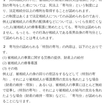
別の寄与をした者については、民法上「寄与分」という制度によ
り、法定相続分以上の権利を取得することが認められます。
この制度はあくまで法定相続人についてのみ認められるのであり、
例えば被相続人の長男の配偶者などについては、いくら生前亡くな
った人(被相続人)の療養看護に努めたとしても、寄与分は認められ
ません。もっとも、その行為が相続人である長男自身の寄与分とし
て認められることは考えられます。
２
寄与分の認められる「特別の寄与」の内容は、以下のとおりで
す。
(1) 被相続人の事業に関する労務の提供、財産上の給付
(2) 被相続人の療養看護
(3) その他
例えば、被相続人の身の回りの世話をするなどして（特別の寄
与）、それにより被相続人が看護費用の支出を免れたような場合
（財産の維持・増加）、あるいは、被相続人の事業にほとんど無給
で従事し（特別の寄与）、それにより被相続人が給与の支出を免れ
たような場合（財産の維持・増加）などに、「寄与分」が認められ
ることになります。