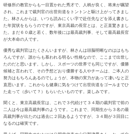
研修所の教官からも一目置かれた秀才で、人柄が良く、将来が嘱望
され、これまで裁判官の出世街道をトントンと駆け上がってきまし
た。林さんからは、いつも読みにくい字で赴任先などを添え書きし
た年賀状をもらうのですが、東京高裁の長官とは、と正直驚きまし
た。まだ６０歳と若く、数年後には最高裁判事、そして最高裁長官
が大本命の人です。
優秀な裁判官はたくさんいますが、林さんは頭脳明晰なのははもち
ろんですが、誰からも慕われる明るい性格なので、ここまで出世し
たのだと思います。しかし、スポーツの世界でも同じですが、優勝
候補と言われて、その予想どおり優勝する人やチームは、ご本人の
努力はもちろんあるのでしょうが、本物の実力があって凄いなと正
直思います。これからも健康に気をつけて出世街道をゴールまでひ
た走って（歩いて？）もらいたいものです。楽しみです。
聞くと、東京高裁長官は、これで３代続けて３４期の裁判官で前の
二人は今は最高裁判事のようです。これまで、同期生から３名の最
高裁判事が出たのは過去に２回あるようですが、３４期が３回目に
なるのは確実です。