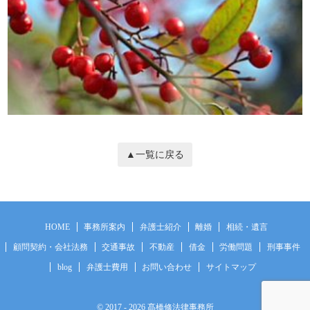
▲一覧に戻る
HOME
事務所案内
弁護士紹介
離婚
相続・遺言
顧問契約・会社法務
交通事故
不動産
借金
労働問題
刑事事件
blog
弁護士費用
お問い合わせ
サイトマップ
© 2017
- 2026 髙橋修法律事務所