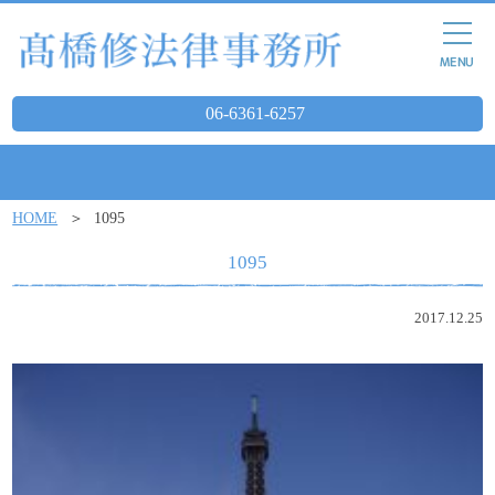
06-6361-6257
HOME
1095
1095
2017.12.25