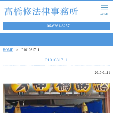
06-6361-6257
HOME
P1010817–1
P1010817–1
2019.01.11