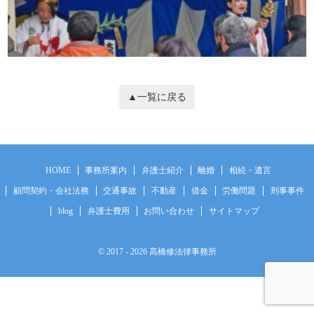
▲一覧に戻る
HOME
事務所案内
弁護士紹介
離婚
相続・遺言
顧問契約・会社法務
交通事故
不動産
借金
労働問題
刑事事件
blog
弁護士費用
お問い合わせ
サイトマップ
© 2017
- 2026 髙橋修法律事務所