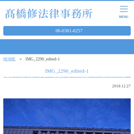
06-6361-6257
HOME
IMG_2290_edited-1
IMG_2290_edited-1
2018.12.27