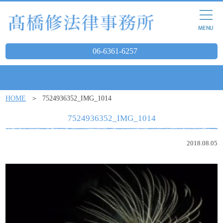
06-6361-6257
HOME
7524936352_IMG_1014
7524936352_IMG_1014
2018.08.05